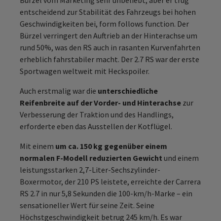
Bürzel vom Marketing sehr unbeliebt, aber er trug
entscheidend zur Stabilität des Fahrzeugs bei hohen
Geschwindigkeiten bei, form follows function. Der
Bürzel verringert den Auftrieb an der Hinterachse um
rund 50%, was den RS auch in rasanten Kurvenfahrten
erheblich fahrstabiler macht. Der 2.7 RS war der erste
Sportwagen weltweit mit Heckspoiler.
Auch erstmalig war die
unterschiedliche
Reifenbreite auf der Vorder- und Hinterachse
zur
Verbesserung der Traktion und des Handlings,
erforderte eben das Ausstellen der Kotflügel.
Mit einem
um ca. 150 kg gegenüber einem
normalen F-Modell reduzierten Gewicht
und einem
leistungsstarken 2,7-Liter-Sechszylinder-
Boxermotor, der 210 PS leistete, erreichte der Carrera
RS 2.7 in nur 5,8 Sekunden die 100-km/h-Marke – ein
sensationeller Wert für seine Zeit. Seine
Höchstgeschwindigkeit betrug 245 km/h. Es war