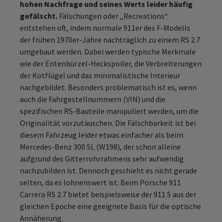
hohen Nachfrage und seines Werts leider häufig
gefälscht.
Fälschungen oder „Recreations“
entstehen oft, indem normale 911er des F-Modells
der frühen 1970er-Jahre nachträglich zu einem RS 2.7
umgebaut werden. Dabei werden typische Merkmale
wie der Entenbürzel-Heckspoiler, die Verbreiterungen
der Kotflügel und das minimalistische Interieur
nachgebildet. Besonders problematisch ist es, wenn
auch die Fahrgestellnummern (VIN) und die
spezifischen RS-Bauteile manipuliert werden, um die
Originalität vorzutäuschen. Die Fälschbarkeit ist bei
diesem Fahrzeug leider etwas einfacher als beim
Mercedes-Benz 300 SL (W198), der schon alleine
aufgrund des Gitterrohrrahmens sehr aufwendig
nachzubilden ist. Dennoch geschieht es nicht gerade
selten, da es lohnenswert ist. Beim Porsche 911
Carrera RS 2.7 bietet beispielsweise der 911 S aus der
gleichen Epoche eine geeignete Basis für die optische
Annäherung.