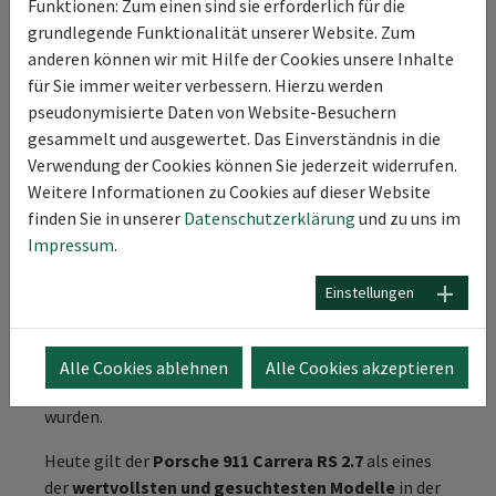
und leistungsfähigen Sportwagen, der sich besonders
Funktionen: Zum einen sind sie erforderlich für die
für den Einsatz auf der Rennstrecke in der GT-Klasse
grundlegende Funktionalität unserer Website. Zum
eignete. Aber auch im Rallye-Sport verdiente sich der
anderen können wir mit Hilfe der Cookies unsere Inhalte
RS später seine Meriten.
für Sie immer weiter verbessern. Hierzu werden
pseudonymisierte Daten von Website-Besuchern
Porsche verfolgte mit dem Carrera RS 2.7 von Beginn
gesammelt und ausgewertet. Das Einverständnis in die
an ein klares Ziel:
Die Homologation für die Gruppe
Verwendung der Cookies können Sie jederzeit widerrufen.
4 der FIA,
was bedeutete, dass mindestens 500
Weitere Informationen zu Cookies auf dieser Website
Einheiten gebaut werden mussten. Die Resonanz am
finden Sie in unserer
Datenschutzerklärung
und zu uns im
Markt war überwältigend, und innerhalb weniger
Impressum
.
Wochen war das Modell komplett ausverkauft. Am
Ende verließen über 1.580 Exemplare die Werkshallen.
Einstellungen
ein klarer Beweis für die Begehrlichkeit dieses
Ausnahmefahrzeugs. Diese Stückzahl umfasste
sowohl die Touring-Version als auch die leichtere
Alle Cookies ablehnen
Alle Cookies akzeptieren
Sport-Version, von denen nur 200 Stück gebaut
wurden.
Heute gilt der
Porsche 911 Carrera RS 2.7
als eines
der
wertvollsten und gesuchtesten Modelle
in der