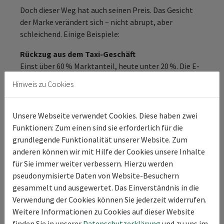
Doch dieser Weg hat auch seinen Preis. Das Gesicht
der Marke verändert sich – nicht abrupt, aber
schleichend. Einige Beispiele:
Rückzug aus dem Taxi-Geschäft
Einst über 60 % Marktanteil, heute unter 20 %. Die E-
Klasse war ikonisch. Heute fehlen Taxi-Pakete,
Hinweis zu Cookies
Großraum-E-Modelle – und damit Sichtbarkeit im
Alltag.
Unsere Webseite verwendet Cookies. Diese haben zwei
Verkauf eigener Niederlassungen
Funktionen: Zum einen sind sie erforderlich für die
Seit 2015 wurden über die Hälfte der Mercedes-
grundlegende Funktionalität unserer Website. Zum
Betriebe in Deutschland veräußert – primär an große
anderen können wir mit Hilfe der Cookies unsere Inhalte
Handelsgruppen. Persönliche Marken-/Modell- und
für Sie immer weiter verbessern. Hierzu werden
Baureihenerfahrung weicht Retailprozessen.
pseudonymisierte Daten von Website-Besuchern
gesammelt und ausgewertet. Das Einverständnis in die
Rückbau der Classic Center
Verwendung der Cookies können Sie jederzeit widerrufen.
Restauratorische Leuchttürme wurden
Weitere Informationen zu Cookies auf dieser Website
zurückgefahren. Digitale Archive ersetzen
finden Sie in unserer
Datenschutzerklärung
und zu uns im