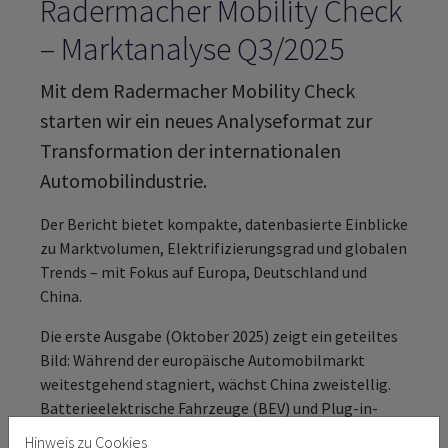
Radermacher Mobility Check
– Marktanalyse Q3/2025
Mit dem Radermacher Mobility Check
starten wir ein neues Analyseformat zur
Transformation der internationalen
Automobilindustrie.
Der Bericht bietet kompakte, datenbasierte Einblicke
zu Marktvolumen, Elektrifizierungsgrad und globalen
Trends – mit Fokus auf Europa, Deutschland und
China.
Die erste Ausgabe (Oktober 2025) zeigt ein geteiltes
Bild: Während der europäische Automobilmarkt
weitestgehend stagniert, wächst China zweistellig.
Batterieelektrische Fahrzeuge (BEV) und Plug-in-
Hybride (PHEV) gewinnen in allen Märkten deutlich
Hinweis zu Cookies