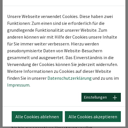
an Bedeutung (Europa: BEV +25% YTD, China: NEV
Anteil 46%), während Verbrenner Marktanteile
verlieren. In Deutschland bleibt die Produktion stabil
Unsere Webseite verwendet Cookies. Diese haben zwei
– bei einer Exportquote von 77 Prozent.
Funktionen: Zum einen sind sie erforderlich für die
grundlegende Funktionalität unserer Website. Zum
Für Hersteller, Zulieferer und Investoren bedeutet
anderen können wir mit Hilfe der Cookies unsere Inhalte
dies: Die globale Transformation verläuft asynchron –
für Sie immer weiter verbessern. Hierzu werden
während Europa von Unsicherheit und Kostendruck
pseudonymisierte Daten von Website-Besuchern
geprägt ist, entsteht in Asien das Wachstum über
gesammelt und ausgewertet. Das Einverständnis in die
Skalierung und Innovation.
Verwendung der Cookies können Sie jederzeit widerrufen.
Unternehmen müssen ihr Portfolio, ihre
Weitere Informationen zu Cookies auf dieser Website
Standortstrategie und ihre Partnerschaften darauf
finden Sie in unserer
Datenschutzerklärung
und zu uns im
ausrichten, Flexibilität und Technologieführerschaft
Impressum
.
gleichzeitig zu sichern.
Einstellungen
Radermacher & Partner unterstützt Sie dabei,
technologische Trends in tragfähige Strategien zu
übersetzen – von Markt- und Wettbewerbsanalysen
Alle Cookies ablehnen
Alle Cookies akzeptieren
über Innovations- und Transformationsprogramme